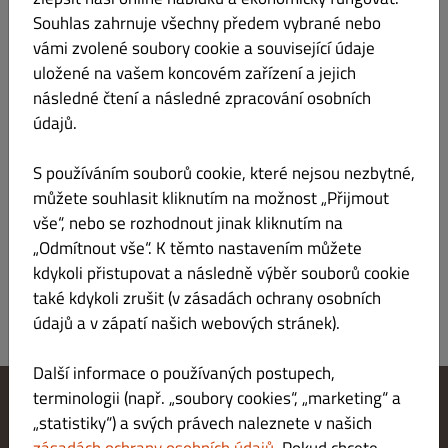
Kč 169.00
Souhlas zahrnuje všechny předem vybrané nebo
vámi zvolené soubory cookie a související údaje
s restovanými houbami na másle, rozmarýnem a smetanou
uložené na vašem koncovém zařízení a jejich
následné čtení a následné zpracování osobních
údajů.
Grilovaná zelenina s kozím sýrem (300g)
Kč 225.00
S používáním souborů cookie, které nejsou nezbytné,
můžete souhlasit kliknutím na možnost „Přijmout
balsamicová redukce
vše“, nebo se rozhodnout jinak kliknutím na
„Odmítnout vše“. K těmto nastavením můžete
kdykoli přistupovat a následně výběr souborů cookie
také kdykoli zrušit (v zásadách ochrany osobních
údajů a v zápatí našich webových stránek).
Další informace o používaných postupech,
terminologii (např. „soubory cookies“, „marketing“ a
„statistiky“) a svých právech naleznete v našich
Změnit nastavení souborů cookie
Kontaktuj nás