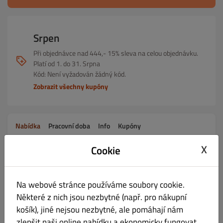
Srpen
Při objednávce nad 444,- 15% sleva na celou objednávku.
Platí od 1. do 31. Srpna
Kód: Není vyžadován žádný kód.
Zobrazit všechny kupóny
Nabídka
Pracovní doba
Info
Kupóny
X
Cookie
VEGETRIÁNSKÉ POKRMY
Vše
POLEDNÍ MENU
PŘEDRKMY 
Na webové stránce používáme soubory cookie.
VEGETRIÁNSKÉ POKRMY
Některé z nich jsou nezbytné (např. pro nákupní
košík), jiné nejsou nezbytné, ale pomáhají nám
zlepšit naši online nabídku a ekonomicky fungovat.
Bramborové noky (300g)