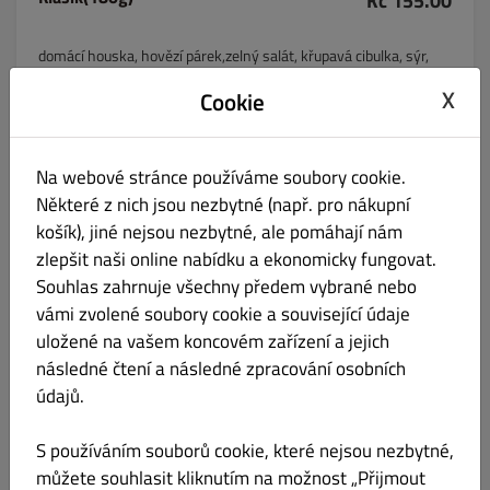
Kč 155.00
domácí houska, hovězí párek,zelný salát, křupavá cibulka, sýr,
kečup, hořčice, petržel
X
Cookie
Na webové stránce používáme soubory cookie.
Chilli (180g)
Kč 155.00
Některé z nich jsou nezbytné (např. pro nákupní
košík), jiné nejsou nezbytné, ale pomáhají nám
domácí houska, slabá klobáska, chilli fazole, jalapeňo, cheddar
zlepšit naši online nabídku a ekonomicky fungovat.
Souhlas zahrnuje všechny předem vybrané nebo
vámi zvolené soubory cookie a související údaje
uložené na vašem koncovém zařízení a jejich
následné čtení a následné zpracování osobních
údajů.
BBQ (180g)
Kč 165.00
S používáním souborů cookie, které nejsou nezbytné,
domácí houska, trhané hovězí, zelný salát s majonézou, domácí
můžete souhlasit kliknutím na možnost „Přijmout
BBQ omáčka, smažená cibulka