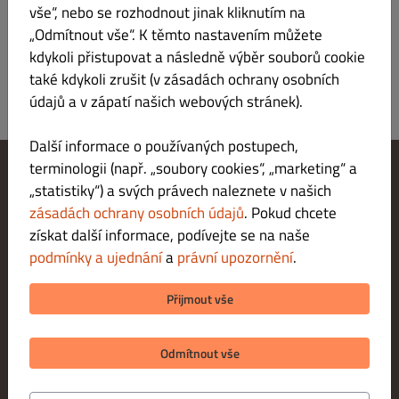
vše“, nebo se rozhodnout jinak kliknutím na
„Odmítnout vše“. K těmto nastavením můžete
kdykoli přistupovat a následně výběr souborů cookie
také kdykoli zrušit (v zásadách ochrany osobních
údajů a v zápatí našich webových stránek).
Další informace o používaných postupech,
terminologii (např. „soubory cookies“, „marketing“ a
„statistiky“) a svých právech naleznete v našich
Změnit nastavení souborů cookie
Kontaktuj nás
zásadách ochrany osobních údajů
. Pokud chcete
Zásady ochrany osobních údajů
získat další informace, podívejte se na naše
Podmínky a ujednání
podmínky a ujednání
a
právní upozornění
.
Právní upozornění
METODY PLATBY PŘI DORUČENÍ
Přijmout vše
METODY PLATBY PŘI VYZVEDNUTÍ
Odmítnout vše