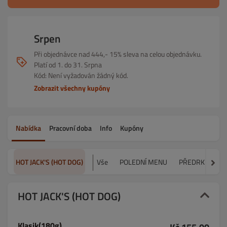
Srpen
Při objednávce nad 444,- 15% sleva na celou objednávku.
Platí od 1. do 31. Srpna
Kód: Není vyžadován žádný kód.
Zobrazit všechny kupóny
Nabídka
Pracovní doba
Info
Kupóny
HOT JACK'S (HOT DOG)
Vše
POLEDNÍ MENU
PŘEDRKMY A 
HOT JACK'S (HOT DOG)
Klasik(180g)