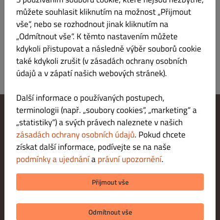
Kč 50.00 nad Kč 250.00
můžete souhlasit kliknutím na možnost „Přijmout
vše“, nebo se rozhodnout jinak kliknutím na
Liteň
„Odmítnout vše“. K těmto nastavením můžete
Bezplatné na všechny objednávky
kdykoli přistupovat a následně výběr souborů cookie
také kdykoli zrušit (v zásadách ochrany osobních
údajů a v zápatí našich webových stránek).
Další informace o používaných postupech,
terminologii (např. „soubory cookies“, „marketing“ a
„statistiky“) a svých právech naleznete v našich
Změnit nastavení souborů cookie
Kontaktuj nás
zásadách ochrany osobních údajů
. Pokud chcete
Zásady ochrany osobních údajů
získat další informace, podívejte se na naše
Podmínky a ujednání
podmínky a ujednání
a
právní upozornění
.
Právní upozornění
METODY PLATBY PŘI DORUČENÍ
Přijmout vše
METODY PLATBY PŘI VYZVEDNUTÍ
Odmítnout vše