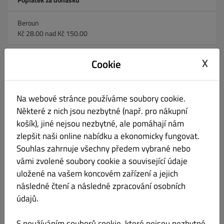
Beroun
Kč 28.00 nad Kč 150.00
Králův Dvůr a okolí
X
Cookie
Kč 75.00 nad Kč 200.00
Zdice a okolí
Na webové stránce používáme soubory cookie.
Kč 85.00 nad Kč 300.00
Některé z nich jsou nezbytné (např. pro nákupní
košík), jiné nejsou nezbytné, ale pomáhají nám
Hýskov, Nižbor
Kč 75.00 nad Kč 250.00
zlepšit naši online nabídku a ekonomicky fungovat.
Souhlas zahrnuje všechny předem vybrané nebo
Vráž, Loděnice
vámi zvolené soubory cookie a související údaje
Kč 75.00 nad Kč 250.00
uložené na vašem koncovém zařízení a jejich
následné čtení a následné zpracování osobních
Tetín
údajů.
Kč 75.00 nad Kč 250.00
S používáním souborů cookie, které nejsou nezbytné,
Koněprusy