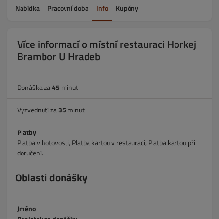
Nabídka
Pracovní doba
Info
Kupóny
Více informací o místní restauraci Horkej
Brambor U Hradeb
Donáška za
45
minut
Vyzvednutí za
35
minut
Platby
Platba v hotovosti, Platba kartou v restauraci, Platba kartou při
doručení.
Oblasti donášky
Jméno
Poplatek za donášku